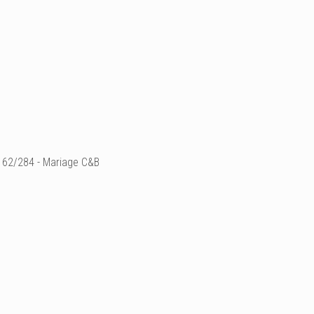
62/284 - Mariage C&B
Ajouter un commenta
Email
Nom