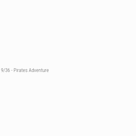
9/36 - Pirates Adventure
Ajouter un commenta
Email
Nom