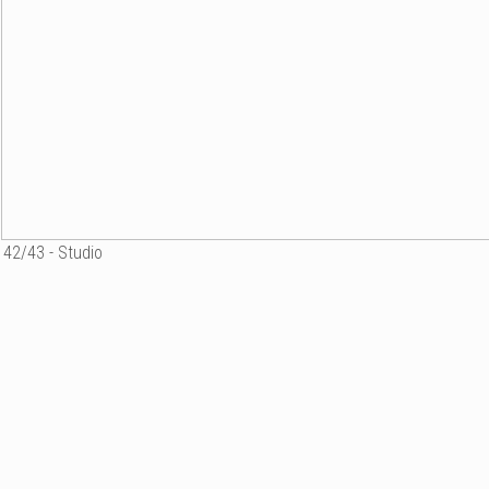
42/43 - Studio
Ajouter un commenta
Email
Nom